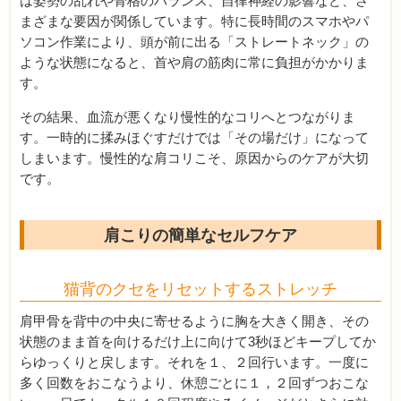
は姿勢の乱れや骨格のバランス、自律神経の影響など、さ
まざまな要因が関係しています。特に長時間のスマホやパ
ソコン作業により、頭が前に出る「ストレートネック」の
ような状態になると、首や肩の筋肉に常に負担がかかりま
す。
その結果、血流が悪くなり慢性的なコリへとつながりま
す。一時的に揉みほぐすだけでは「その場だけ」になって
しまいます。慢性的な肩コリこそ、原因からのケアが大切
です。
肩こりの簡単なセルフケア
猫背のクセをリセットするストレッチ
肩甲骨を背中の中央に寄せるように胸を大きく開き、その
状態のまま首を向けるだけ上に向けて3秒ほどキープしてか
らゆっくりと戻します。それを１、２回行います。一度に
多く回数をおこなうより、休憩ごとに１，２回ずつおこな