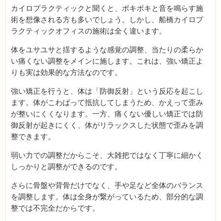
カイロプラクティックと聞くと、ボキボキと音を鳴らす施
術を想像される方も多いでしょう。しかし、船橋カイロプ
ラクティックオフィスの施術は全く違います。
体をユサユサと揺するような感覚の調整、当たりの柔らか
い痛くない調整をメインに施します。これは、強い矯正よ
りも実は効果的な方法なのです。
強い矯正を行うと、体は「防御反射」という反応を起こし
ます。体がこわばって抵抗してしまうため、かえって歪み
が整いにくくなります。一方、痛くない優しい矯正では防
御反射が起きにくく、体がリラックスした状態で歪みを調
整できます。
弱い力での調整だからこそ、大雑把ではなく丁寧に細かく
しっかりと調整ができるのです。
さらに骨盤や背骨だけでなく、手や足など全体のバランス
を調整します。体は全身が繋がっているため、部分的な調
整では不完全だからです。