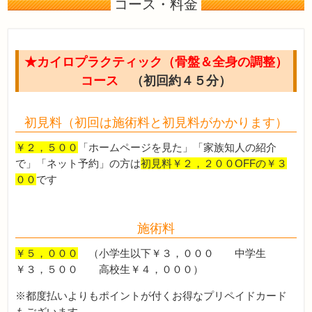
コース・料金
★カイロプラクティック（骨盤＆全身の調整）
コース
（初回約４５分）
初見料（初回は施術料と初見料がかかります）
￥２，５００
「ホームページを見た」「家族知人の紹介
で」「ネット予約」の方は
初見料￥２，２００OFFの￥３
００
です
施術料
￥５，０００
（小学生以下￥３，０００ 中学生
￥３，５００ 高校生￥４，０００）
※都度払いよりもポイントが付くお得なプリペイドカード
もございます。