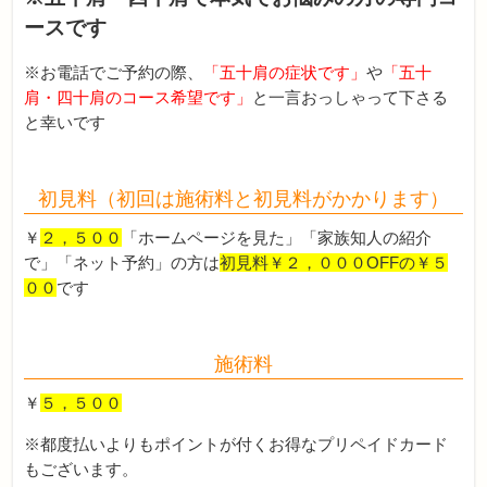
ースです
※お電話でご予約の際、
「五十肩の症状です」
や
「五十
肩・四十肩のコース希望です」
と一言おっしゃって下さる
と幸いです
初見料（初回は施術料と初見料がかかります）
￥
２，５００
「ホームページを見た」「家族知人の紹介
で」「ネット予約」の方は
初見料￥２，０００OFFの￥５
００
です
施術料
￥
５，５００
※都度払いよりもポイントが付くお得なプリペイドカード
もございます。