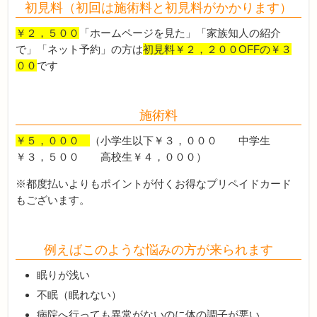
初見料（初回は施術料と初見料がかかります）
￥２，５００
「ホームページを見た」「家族知人の紹介
で」「ネット予約」の方は
初見料￥２，２００OFFの￥３
００
です
施術料
￥５，０００
（小学生以下￥３，０００ 中学生
￥３，５００ 高校生￥４，０００）
※都度払いよりもポイントが付くお得なプリペイドカード
もございます。
例えばこのような悩みの方が来られます
眠りが浅い
不眠（眠れない）
病院へ行っても異常がないのに体の調子が悪い