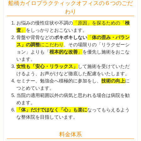
船橋カイロプラクティックオフィスの６つのごだ
わり
お悩みの慢性症状や不調の
「原因」を探るための「
検
査
」
をしっかりとおこないます。
骨盤や背骨などの
ポキポキしない
「
体の歪み・バラン
ス」の調整
にこだわり
、その場限りの「リラクゼーシ
ョン」よりも「
根本的な改善
」
を優先し施術をおこな
います。
女性も「安心・リラックス」
して施術を受けていただ
けるよう、お声がけなど徹底した配慮をいたします。
セミナー、勉強会へ積極的に参加をし、
技術の向上
に
つとめています。
当院の適用範囲以外の病気と思われる場合は病院を勧
めます。
「体」だけではなく「心」も楽に
なってもらえるよう
な整体院を目指しています。
料金体系