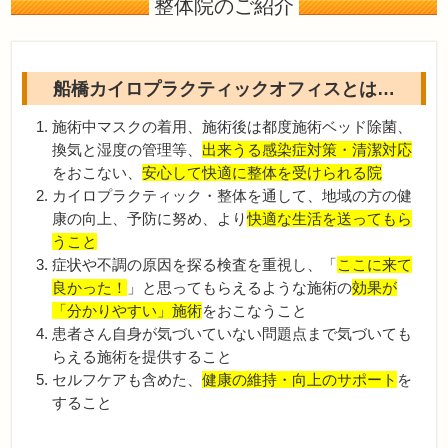
整体院のご紹介
船橋カイロプラクティックオフィスとは…
施術中マスクの着用、施術後は都度施術ベッド除菌、
換気と湿度の管理等、
出来うる感染症対策・清潔対応
をおこない、
安心して快適に整体を受けられる院
カイロプラクティック・整体を通して、地域の方の健
康の向上、予防に努め、より
快適な生活を送ってもら
うこと
症状や不調の原因を探る検査を重視し、「
ここに来て
良かった！
」と思ってもらえるような施術の
効果が
「分かりやすい」施術
をおこなうこと
患者さん自身が気づいていない問題点まで気づいても
らえる施術を提供すること
セルフケアも含めた、
健康の維持・向上のサポート
を
すること