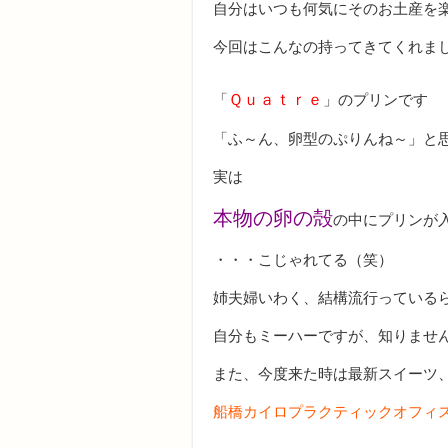
自分はいつも何気にそのお土産を楽し
今回はこんなの持ってきてくれま
「
Ｑｕａｔｒｅ
」のプリンです
「ふ～ん、卵型のぷりんね～」と
実は
本物の卵の殻
の中にプリンが入
・・・こじゃれてる（笑）
姉夫婦いわく、結構流行っている
自分もミーハーですが、知りませ
また、今度来た時は最新スイーツ
船橋カイロプラクティックオフィ