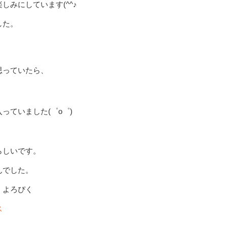
みにしています(^^♪
した。
思っていたら、
っていました(゜o゜)
らしいです。
んでした。
、よろぴく
ス