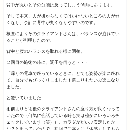
背中が丸いとその分腰は反ってしまう傾向にあります。
そして本来、力が掛からなくてはいけないところの力が弱
くなり、余計に背中が丸くなりやすいのです。
検査によりそのクライアントさんは、バランスが崩れてい
ることが判明したので、
背中と腰のバランスを取れる様に調整。
２回目の施術の時に、調子を伺うと・・・
「帰りの電車で座っているときに、とても姿勢が楽に座れ
て、自分でもびっくりしました！肩こりもだいぶ楽になり
ました」
と驚いていました
術前よりと術後のクライアントさんの座り方が良くなって
いたので（何気に会話している時も実は秘かにいろいろチ
ェックしています（笑））、カラダがだいぶ安定したか
な？と思っていたので、初回でご本人に「体感」してもら