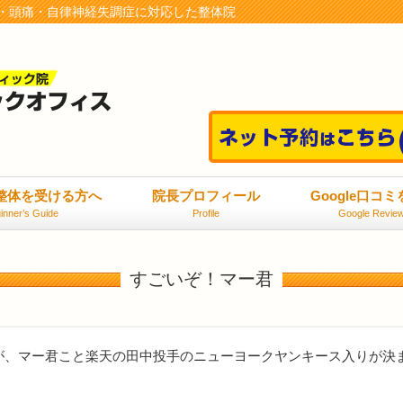
・頭痛・自律神経失調症に対応した整体院
整体を受ける方へ
院長プロフィール
Google口コ
inner’s Guide
Profile
Google Revie
すごいぞ！マー君
、マー君こと楽天の田中投手のニューヨークヤンキース入りが決まりま