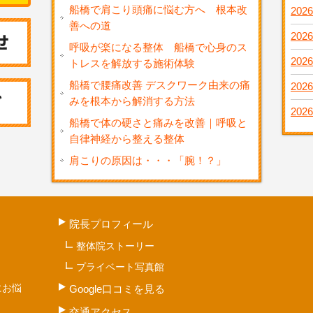
船橋で肩こり頭痛に悩む方へ 根本改
2026
善への道
2026
呼吸が楽になる整体 船橋で心身のス
2026
トレスを解放する施術体験
船橋で腰痛改善 デスクワーク由来の痛
2026
みを根本から解消する方法
2026
船橋で体の硬さと痛みを改善｜呼吸と
自律神経から整える整体
肩こりの原因は・・・「腕！？」
院長プロフィール
整体院ストーリー
プライベート写真館
にお悩
Google口コミを見る
交通アクセス