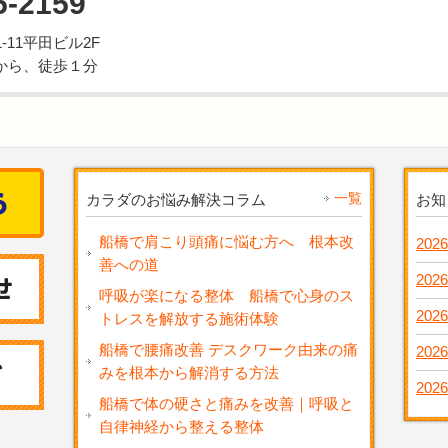
5-2159
11平田ビル2F
から、徒歩１分
一覧
カラダのお悩み解決コラム
お知
船橋で肩こり頭痛に悩む方へ 根本改
2026
善への道
2026
呼吸が楽になる整体 船橋で心身のス
2026
トレスを解放する施術体験
船橋で腰痛改善 デスクワーク由来の痛
2026
みを根本から解消する方法
2026
船橋で体の硬さと痛みを改善｜呼吸と
自律神経から整える整体