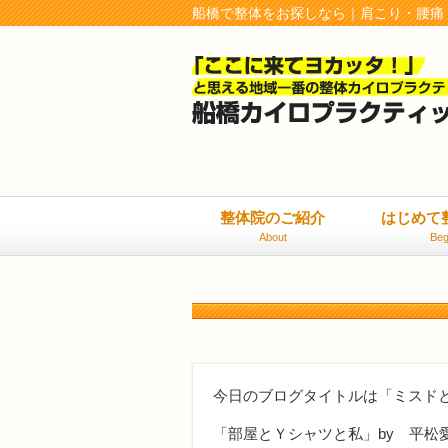
船橋で整体をお探しなら｜肩こり・腰痛
整体院のご紹介
はじめて
About
Beg
今日のブログタイトルは「ミスド
「部屋とＹシャツと私」by 平