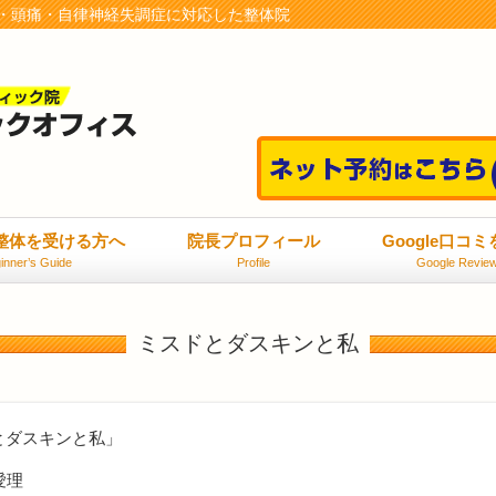
・頭痛・自律神経失調症に対応した整体院
整体を受ける方へ
院長プロフィール
Google口コ
inner’s Guide
Profile
Google Revie
ミスドとダスキンと私
とダスキンと私」
松愛理