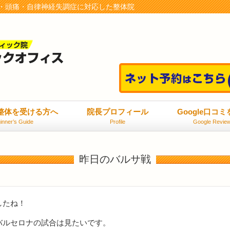
・頭痛・自律神経失調症に対応した整体院
整体を受ける方へ
院長プロフィール
Google口コ
inner’s Guide
Profile
Google Revie
昨日のバルサ戦
したね！
バルセロナの試合は見たいです。