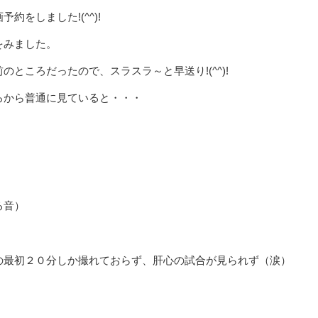
をしました!(^^)!
をみました。
ところだったので、スラスラ～と早送り!(^^)!
ろから普通に見ていると・・・
る音）
の最初２０分しか撮れておらず、肝心の試合が見られず（涙）