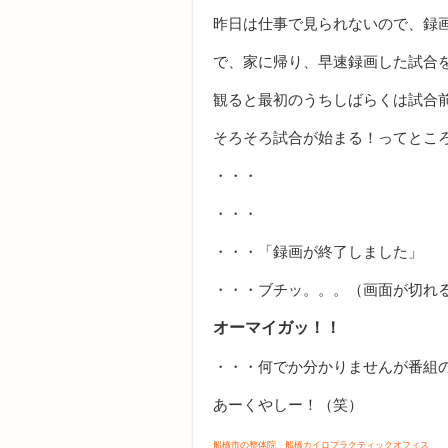
昨日は仕事で見られないので、録画予約
で、家に帰り、早速録画した試合
観ると最初のうちしばらくは試合前の
そろそろ試合が始まる！ってとこ
・・・
・・・
・・・「録画が終了しました」
・・・ブチッ。。。（画面が切れ
オーマイガッ！！
・・・何でか分かりませんが番組
あーくやしー！（笑）
船橋市の整体院 船橋カイロプラクティックオフィス