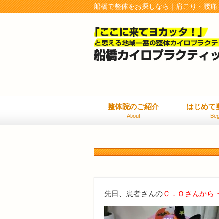
船橋で整体をお探しなら｜肩こり・腰痛
整体院のご紹介
はじめて
About
Beg
先日、患者さんの
Ｃ．Ｏさんから