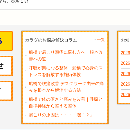
から、徒歩１分
一覧
カラダのお悩み解決コラム
お知
船橋で肩こり頭痛に悩む方へ 根本改
2026
善への道
2026
呼吸が楽になる整体 船橋で心身のス
2026
トレスを解放する施術体験
船橋で腰痛改善 デスクワーク由来の痛
2026
みを根本から解消する方法
2026
船橋で体の硬さと痛みを改善｜呼吸と
自律神経から整える整体
肩こりの原因は・・・「腕！？」