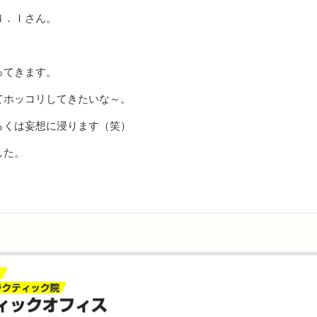
Ｎ．Ｉさん。
ってきます。
てホッコリしてきたいな～。
らくは妄想に浸ります（笑）
した。