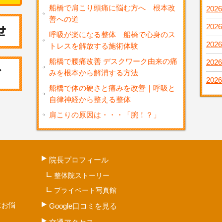
船橋で肩こり頭痛に悩む方へ 根本改
2026
善への道
2026
呼吸が楽になる整体 船橋で心身のス
2026
トレスを解放する施術体験
船橋で腰痛改善 デスクワーク由来の痛
2026
みを根本から解消する方法
2026
船橋で体の硬さと痛みを改善｜呼吸と
自律神経から整える整体
肩こりの原因は・・・「腕！？」
院長プロフィール
整体院ストーリー
プライベート写真館
にお悩
Google口コミを見る