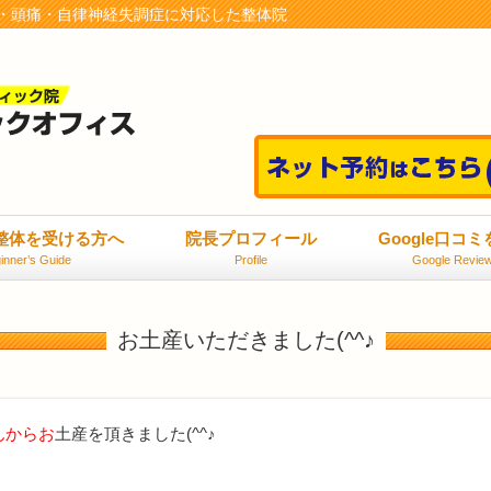
・頭痛・自律神経失調症に対応した整体院
整体を受ける方へ
院長プロフィール
Google口コ
inner’s Guide
Profile
Google Revie
お土産いただきました(^^♪
んからお
土産を頂きました(^^♪