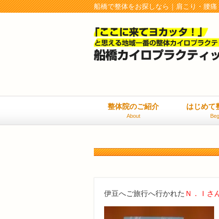
船橋で整体をお探しなら｜肩こり・腰痛
整体院のご紹介
はじめて
About
Beg
伊豆へご旅行へ行かれた
Ｎ．Ｉさ