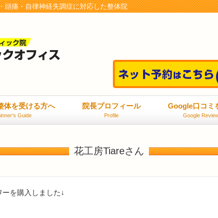
・頭痛・自律神経失調症に対応した整体院
整体を受ける方へ
院長プロフィール
Google口コ
inner’s Guide
Profile
Google Revie
花工房Tiareさん
ワーを購入しました↓