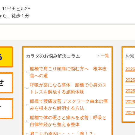
11平田ビル2F
から、徒歩１分
一覧
カラダのお悩み解決コラム
お知
船橋で肩こり頭痛に悩む方へ 根本改
2026
善への道
2026
呼吸が楽になる整体 船橋で心身のス
2026
トレスを解放する施術体験
船橋で腰痛改善 デスクワーク由来の痛
2026
みを根本から解消する方法
2026
船橋で体の硬さと痛みを改善｜呼吸と
自律神経から整える整体
肩こりの原因は・・・「腕！？」