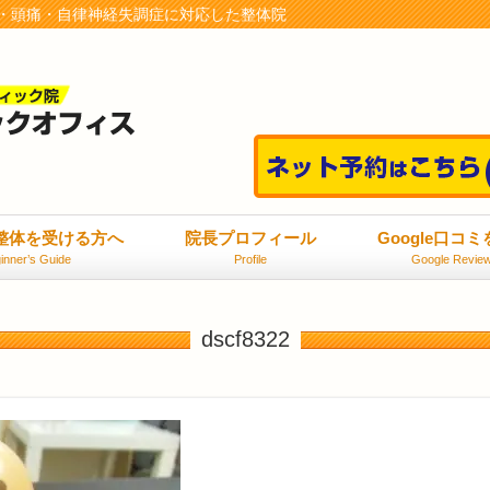
・頭痛・自律神経失調症に対応した整体院
整体を受ける方へ
院長プロフィール
Google口コ
inner’s Guide
Profile
Google Revie
dscf8322