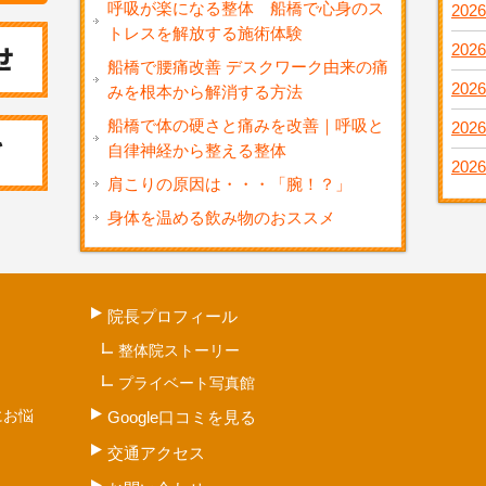
呼吸が楽になる整体 船橋で心身のス
2026
トレスを解放する施術体験
2026
船橋で腰痛改善 デスクワーク由来の痛
2026
みを根本から解消する方法
船橋で体の硬さと痛みを改善｜呼吸と
2026
自律神経から整える整体
2026
肩こりの原因は・・・「腕！？」
身体を温める飲み物のおススメ
院長プロフィール
整体院ストーリー
プライベート写真館
にお悩
Google口コミを見る
交通アクセス