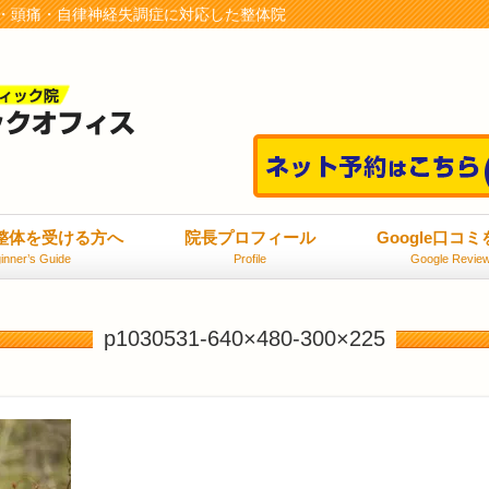
・頭痛・自律神経失調症に対応した整体院
整体を受ける方へ
院長プロフィール
Google口コ
inner’s Guide
Profile
Google Revie
p1030531-640×480-300×225